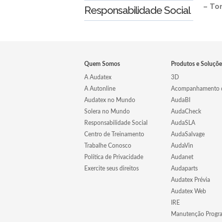
– To
Responsabilidade Social
Quem Somos
Produtos e Soluçõe
A Audatex
3D
A Autonline
Acompanhamento d
Audatex no Mundo
AudaBI
Solera no Mundo
AudaCheck
Responsabilidade Social
AudaSLA
Centro de Treinamento
AudaSalvage
Trabalhe Conosco
AudaVin
Política de Privacidade
Audanet
Exercite seus direitos
Audaparts
Audatex Prévia
Audatex Web
IRE
Manutenção Progr