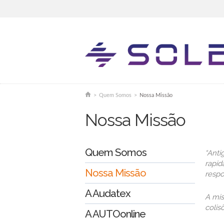
You are here
>
Quem Somos
>
Nossa Missão
Nossa Missão
Quem Somos
“Anti
rapid
Nossa Missão
respo
A Audatex
A mis
colis
A AUTOonline