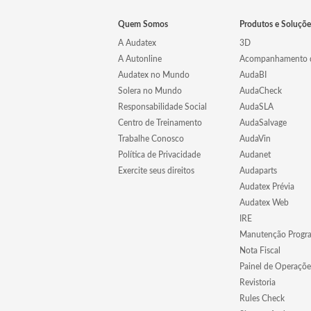
Quem Somos
Produtos e Soluçõe
A Audatex
3D
A Autonline
Acompanhamento d
Audatex no Mundo
AudaBI
Solera no Mundo
AudaCheck
Responsabilidade Social
AudaSLA
Centro de Treinamento
AudaSalvage
Trabalhe Conosco
AudaVin
Política de Privacidade
Audanet
Exercite seus direitos
Audaparts
Audatex Prévia
Audatex Web
IRE
Manutenção Progr
Nota Fiscal
Painel de Operaçõe
Revistoria
Rules Check